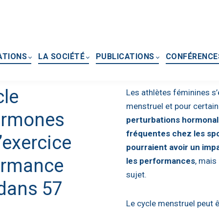
ATIONS
LA SOCIÉTÉ
PUBLICATIONS
CONFÉRENCE
cle
Les athlètes féminines s’
menstruel et pour certa
hormones
perturbations hormonal
fréquentes chez les spo
’exercice
pourraient avoir un impa
formance
les performances
, mais
sujet.
 dans 57
Le cycle menstruel peut ê