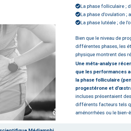
La phase folliculaire ;
La phase d’ovulation ; 
La phase lutéale ; de l
Bien que le niveau de pro
différentes phases, les é
physique montrent des ré
Une méta-analyse récent
que les performances aé
la phase folliculaire (p
progestérone et d’œstra
incluses présentaient des
différents facteurs tels
aménorrhées ou le bien-êt
 scientifique Médiamphi