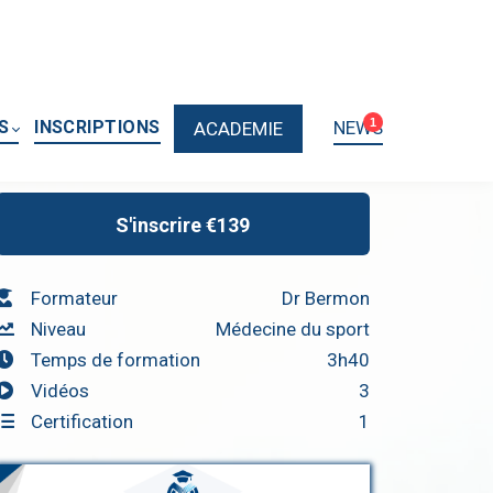
1
S
INSCRIPTIONS
NEWS
ACADEMIE
S'inscrire
€139
Formateur
Dr Bermon
Niveau
Médecine du sport
Temps de formation
3h40
Vidéos
3
Certification
1