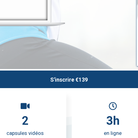
S'inscrire
€139
2
3h
capsules vidéos
en ligne